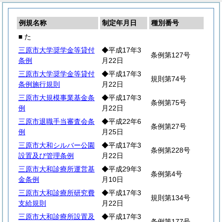
例規名称
制定年月日
種別番号
■ た
三原市大学奨学金等貸付
◆平成17年3
条例第127号
条例
月22日
三原市大学奨学金等貸付
◆平成17年3
規則第74号
条例施行規則
月22日
三原市大規模事業基金条
◆平成17年3
条例第75号
例
月22日
三原市退職手当審査会条
◆平成22年6
条例第27号
例
月25日
三原市大和シルバー公園
◆平成17年3
条例第228号
設置及び管理条例
月22日
三原市大和診療所運営基
◆平成29年3
条例第4号
金条例
月10日
三原市大和診療所研究費
◆平成17年3
規則第134号
支給規則
月22日
三原市大和診療所設置及
◆平成17年3
条例第177号