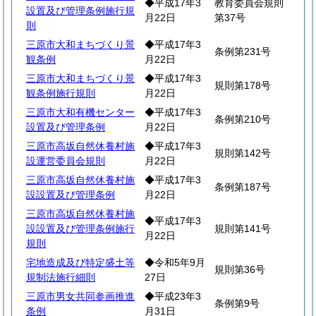
◆平成17年3
教育委員会規則
設置及び管理条例施行規
月22日
第37号
則
三原市大和まちづくり景
◆平成17年3
条例第231号
観条例
月22日
三原市大和まちづくり景
◆平成17年3
規則第178号
観条例施行規則
月22日
三原市大和有機センター
◆平成17年3
条例第210号
設置及び管理条例
月22日
三原市高坂自然休養村施
◆平成17年3
規則第142号
設運営委員会規則
月22日
三原市高坂自然休養村施
◆平成17年3
条例第187号
設設置及び管理条例
月22日
三原市高坂自然休養村施
◆平成17年3
設設置及び管理条例施行
規則第141号
月22日
規則
宅地造成及び特定盛土等
◆令和5年9月
規則第36号
規制法施行細則
27日
三原市男女共同参画推進
◆平成23年3
条例第9号
条例
月31日