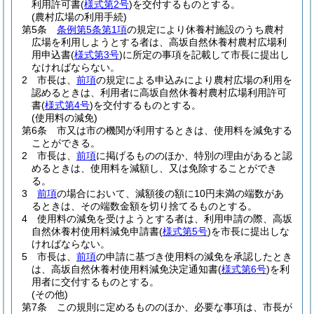
利用許可書
(
様式第2号
)
を交付するものとする。
(農村広場の利用手続)
第5条
条例第5条第1項
の規定により休養村施設のうち農村
広場を利用しようとする者は、高坂自然休養村農村広場利
用申込書
(
様式第3号
)
に所定の事項を記載して市長に提出し
なければならない。
2
市長は、
前項
の規定による申込みにより農村広場の利用を
認めるときは、利用者に高坂自然休養村農村広場利用許可
書
(
様式第4号
)
を交付するものとする。
(使用料の減免)
第6条
市又は市の機関が利用するときは、使用料を減免する
ことができる。
2
市長は、
前項
に掲げるもののほか、特別の理由があると認
めるときは、使用料を減額し、又は免除することができ
る。
3
前項
の場合において、減額後の額に10円未満の端数があ
るときは、その端数金額を切り捨てるものとする。
4
使用料の減免を受けようとする者は、利用申請の際、高坂
自然休養村使用料減免申請書
(
様式第5号
)
を市長に提出しな
ければならない。
5
市長は、
前項
の申請に基づき使用料の減免を承認したとき
は、高坂自然休養村使用料減免決定通知書
(
様式第6号
)
を利
用者に交付するものとする。
(その他)
第7条
この規則に定めるもののほか、必要な事項は、市長が