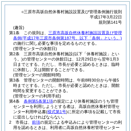
○三原市高坂自然休養村施設設置及び管理条例施行規則
平成17年3月22日
規則第141号
(趣旨)
第1条
この規則は、
三原市高坂自然休養村施設設置及び管理
条例
(平成17年三原市条例第187号。以下「条例」という。)
の施行に関し必要な事項を定めるものとする。
(管理センターの休館日)
第2条
三原市高坂自然休養村施設
(以下「休養村施設」とい
う。)
の管理センターの休館日は、12月29日から翌年1月3
日までとする。
ただし、市長が必要と認めるときは、臨時
に休館し、又は開館することができる。
(管理センターの開館時間)
第3条
管理センターの開館時間は、午前8時30分から午後5
時までとする。
ただし、市長が必要と認めたときは、開館
時間を変更することができる。
(管理センターの利用手続)
第4条
条例第5条第1項
の規定により休養村施設のうち管理
センターを利用しようとする者は、高坂自然休養村管理セ
ンター利用申込書
(
様式第1号
)
に所定の事項を記載して市長
に提出しなければならない。
2
市長は、
前項
の規定による申込みにより管理センターの利
用を認めるときは、利用者に高坂自然休養村管理センター