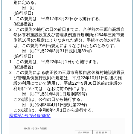
別に定める。
附
則
(施行期日)
1
この規則は、平成17年3月22日から施行する。
(経過措置)
2
この規則の施行の日の前日までに、合併前の三原市高坂自
然休養村施設設置及び管理条例施行規則
(昭和54年三原市規
則第16号)
の規定によりなされた処分、手続その他の行為
は、この規則の相当規定によりなされたものとみなす。
附
則
(平成22年3月31日
規則第39号)
(施行期日)
1
この規則は、平成22年4月1日から施行する。
(経過措置)
2
この規則による改正後の三原市高坂自然休養村施設設置及
び管理条例施行規則の規定は、平成22年10月1日以後の施
設の利用について適用し、平成22年9月30日以前の施設の
利用については、なお従前の例による。
附
則
(平成31年4月1日
規則第9号)
この規則は、公布の日から施行する。
附
則
(令和8年4月1日
規則第22号)
この規則は、令和8年4月1日から施行する。
様式第1号
(第4条関係)