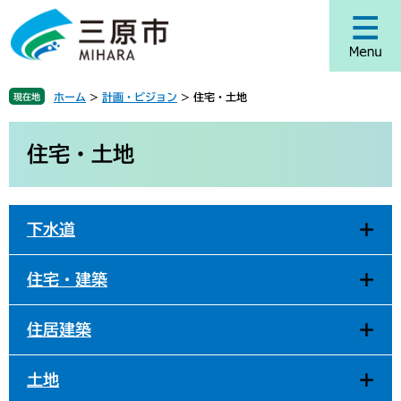
ペ
メ
ー
ニ
ジ
ュ
の
ー
先
を
ホーム
>
計画・ビジョン
>
住宅・土地
現在地
頭
飛
で
ば
本
す
し
文
住宅・土地
。
て
本
文
へ
下水道
住宅・建築
住居建築
土地