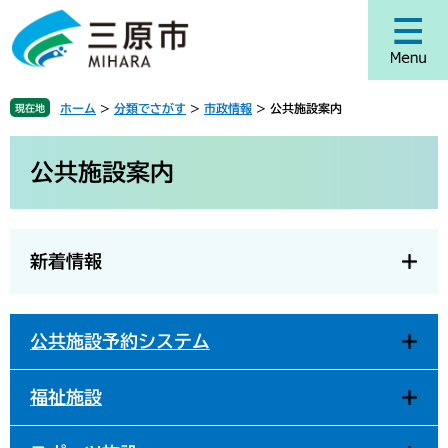
ペ
メ
ー
ニ
ジ
ュ
の
ー
先
を
ホーム
>
分類でさがす
>
市政情報
>
公共施設案内
現在地
頭
飛
で
ば
本
す
し
文
公共施設案内
。
て
本
文
へ
新着情報
公共施設予約システム
福祉施設