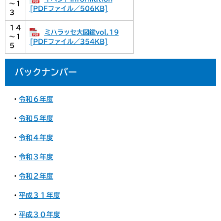
～１
[PDFファイル／506KB]
３
１４
ミハラッセ大図鑑vol.19
～１
[PDFファイル／354KB]
５
バックナンバー
・
令和６年度
・
令和５年度
・
令和４年度
・
令和３年度
・
令和２年度
・
平成３１年度
・
平成３０年度