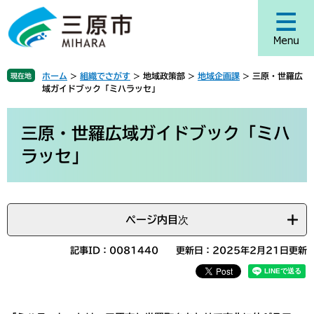
ペ
メ
ー
ニ
ジ
ュ
の
ー
先
を
ホーム
>
組織でさがす
>
地域政策部
>
地域企画課
>
三原・世羅広
現在地
頭
飛
域ガイドブック「ミハラッセ」
で
ば
す
し
本
。
て
文
三原・世羅広域ガイドブック「ミハ
本
ラッセ」
文
へ
ページ内目次
記事ID：0081440
更新日：2025年2月21日更新