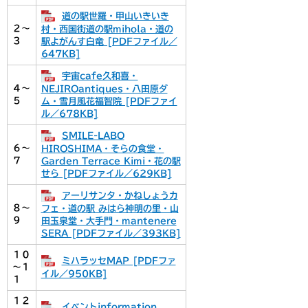
道の駅世羅・甲山いきいき
２～
村・西国街道の駅mihola・道の
３
駅よがんす白竜 [PDFファイル／
647KB]
宇宙cafe久和喜・
４～
NEJIROantiques・八田原ダ
５
ム・雪月風花福智院 [PDFファイ
ル／678KB]
SMILE-LABO
６～
HIROSHIMA・そらの食堂・
７
Garden Terrace Kimi・花の駅
せら [PDFファイル／629KB]
アーリサンタ・かねしょうカ
８～
フェ・道の駅 みはら神明の里・山
９
田玉泉堂・大手門・mantenere
SERA [PDFファイル／393KB]
１０
ミハラッセMAP [PDFファ
～１
イル／950KB]
１
１２
イベントinformation