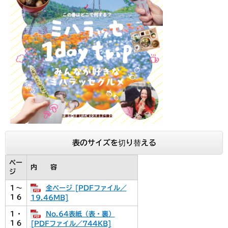
表のサイズを切り替える
ペー
内 容
ジ
全ページ [PDFファイル／
１～
１６
19.46MB]
No.64表紙（表・裏）
１・
１６
[PDFファイル／744KB]