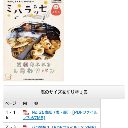
表のサイズを切り替える
ページ
内 容
No.25表紙（表・裏） [PDFファイル
１・１
６
／3.67MB]
２～３
パン特集１ [PDFファイル／2.2MB]