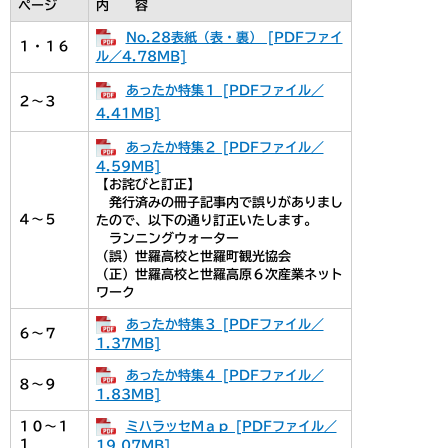
ページ
内 容
No.28表紙（表・裏） [PDFファイ
１・１６
ル／4.78MB]
あったか特集１ [PDFファイル／
２～３
4.41MB]
あったか特集２ [PDFファイル／
4.59MB]
【お詫びと訂正】
発行済みの冊子記事内で誤りがありまし
４～５
たので、以下の通り訂正いたします。
ランニングウォーター
（誤）世羅高校と世羅町観光協会
（正）世羅高校と世羅高原６次産業ネット
ワーク
あったか特集３ [PDFファイル／
６～７
1.37MB]
あったか特集４ [PDFファイル／
８～９
1.83MB]
ミハラッセＭａｐ [PDFファイル／
１０～１
１
19.07MB]