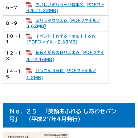
おいしいミハラッセ特集３ [PDFファ
６～７
イル／1.22MB]
ミハラッセＭａｐ [PDFファイル／
８～９
3.62MB]
イベントＩｎｆｏｒｍａｔｉｏｎ
１０～１
１
[PDFファイル／2.68MB]
花＆くだもの狩りごよみ [PDFファイ
１２～１
３
ル／2.16MB]
セラさんぽ日和 [PDFファイル／
１４～１
５
1.2MB]
Ｎｏ．２５ 「笑顔あふれる しあわせパン
号」 （平成27年4月発行）