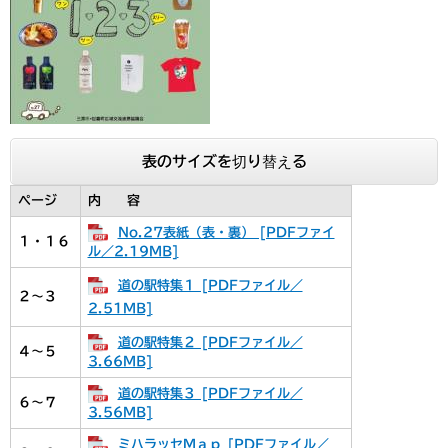
表のサイズを切り替える
ページ
内 容
No.27表紙（表・裏） [PDFファイ
１・１６
ル／2.19MB]
道の駅特集１ [PDFファイル／
２～３
2.51MB]
道の駅特集２ [PDFファイル／
４～５
3.66MB]
道の駅特集３ [PDFファイル／
６～７
3.56MB]
ミハラッセＭａｐ [PDFファイル／