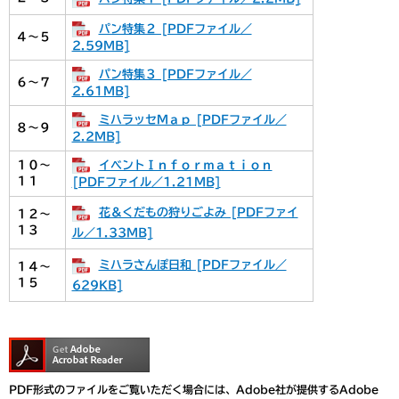
パン特集２ [PDFファイル／
４～５
2.59MB]
パン特集３ [PDFファイル／
６～７
2.61MB]
ミハラッセＭａｐ [PDFファイル／
８～９
2.2MB]
イベントＩｎｆｏｒｍａｔｉｏｎ
１０～
１１
[PDFファイル／1.21MB]
花＆くだもの狩りごよみ [PDFファイ
１２～
１３
ル／1.33MB]
ミハラさんぽ日和 [PDFファイル／
１４～
１５
629KB]
PDF形式のファイルをご覧いただく場合には、Adobe社が提供するAdobe