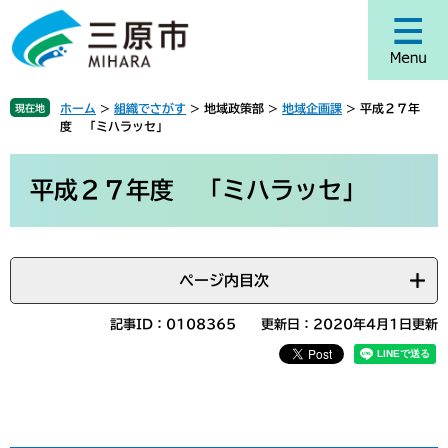
ペ
メ
ー
ニ
ジ
ュ
の
ー
先
を
ホーム
>
組織でさがす
>
地域政策部
>
地域企画課
>
平成２７年
現在地
頭
飛
度 「ミハラッセ」
で
ば
す
し
本
。
て
文
平成２７年度 「ミハラッセ」
本
文
へ
ページ内目次
記事ID：0108365
更新日：2020年4月1日更新