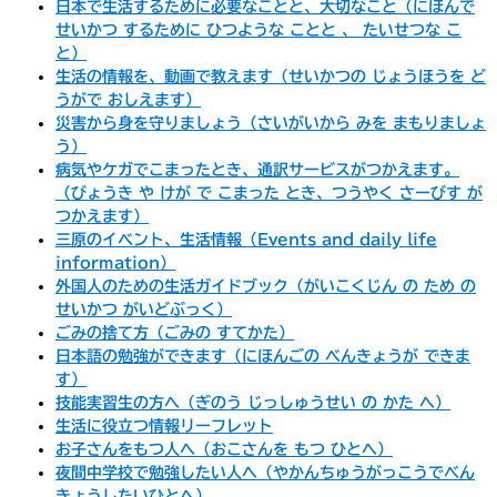
日本で生活するために必要なことと、大切なこと（にほんで
せいかつ するために ひつような ことと 、 たいせつな こ
と）
生活の情報を、動画で教えます（せいかつの じょうほうを ど
うがで おしえます）
災害から身を守りましょう（さいがいから みを まもりましょ
う）
病気やケガでこまったとき、通訳サービスがつかえます。
（びょうき や けが で こまった とき、つうやく さーびす が
つかえます）
三原のイベント、生活情報（Events and daily life
information）
外国人のための生活ガイドブック（がいこくじん の ため の
せいかつ がいどぶっく）
ごみの捨て方（ごみの すてかた）
日本語の勉強ができます（にほんごの べんきょうが できま
す）
技能実習生の方へ（ぎのう じっしゅうせい の かた へ）
生活に役立つ情報リーフレット
お子さんをもつ人へ（おこさんを もつ ひとへ）
夜間中学校で勉強したい人へ（やかんちゅうがっこうでべん
きょうしたいひとへ）