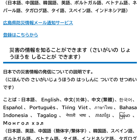
（日本語、中国語、韓国語、英語、ポルトガル語、ベトナム語、ネ
パール語、タガログ語、タイ語、スペイン語、インドネシア語）
広島県防災情報メール通知サービス
登録はこちらから
災害の情報を知ることができます（さいがいの じょ
うほうを しることが できます）
日本での災害情報の発信についての説明です。
（にほんでの さいがいじょうほうの はっしんに ついての せつめい
です）
ことば：日本語、 English、中文(简体)、中文(繁體)、한국어、
Español、Português、Tiếng Việt、ภาษาไทย、Bahasa
Indonesia、Tagalog、नेपाली भाषा、ភាសាខ្មែរ、မြန်မာ、
Монгол хэл
（日本語、英語、中国語（簡体字/繁体字）、韓国語、スペイン語、
ポルトガル語、ベトナム語、タイ語、インドネシア語、タガログ