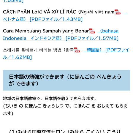
1.55MB]
CÁCh PhÂN LoẠI VÀ XỬ LÍ RÁC​（Ngườ​i việ​t nam
ベトナム語） [PDFファイル／1.43MB]
Cara Membuang Sampah yang Benar
（bahasa
Indonesia インドネシア語） [PDFファイル／1.57MB]
쓰레기를 올바르게 버리는 방법（한국​
韓国語） [PDFファイ
ル／1.62MB]
日本語の勉強ができます（にほんごの べんきょう
が できます）
地域の日本語教室で、日本語を教えてもらえます。
(ちいき の にほんご きょうしつ で、にほんご を おしえて もらえ
ます)
(1)みはら国際交流サロン（みはら こくさい こうり