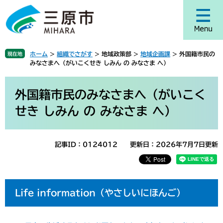
ペ
メ
ー
ニ
ジ
ュ
の
ー
先
を
ホーム
>
組織でさがす
>
地域政策部
>
地域企画課
>
外国籍市民の
現在地
頭
飛
みなさまへ（がいこくせき しみん の みなさま へ）
で
ば
す
し
本
。
て
文
外国籍市民のみなさまへ（がいこく
本
せき しみん の みなさま へ）
文
へ
記事ID：0124012
更新日：2026年7月7日更新
Life information（やさしいにほんご）