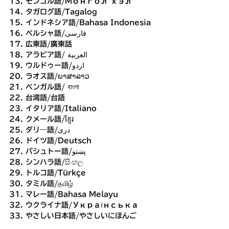
モンゴル語/Монгол хэл
タガログ語/Tagalog
インドネシア語/Bahasa Indonesia
ペルシャ語/فارسی
広東語/廣東話
アラビア語/ العربية
ウルドゥー語/اردو
ラオス語/ພາສາລາວ
ベンガル語/ বাংলা
台湾語/台語
イタリア語/Italiano
クメール語/ខ្មែរ
ダリ―語/دری
ドイツ語/Deutsch
パシュトー語/پښتو
シンハラ語/සිංහල
トルコ語/Türkçe
タミル語/தமிழ்
マレー語/Bahasa Melayu
ウクライナ語/Українська
やさしい日本語/やさしいにほんご