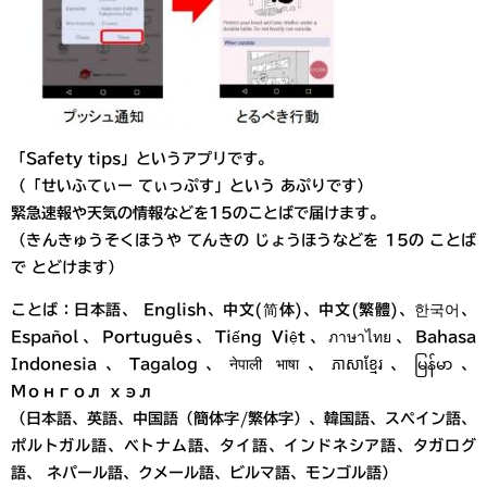
「Safety tips」というアプリです。
（「せいふてぃー てぃっぷす」という あぷりです）
緊急速報や天気の情報などを15のことばで届けます。
（きんきゅうそくほうや てんきの じょうほうなどを 15の ことば
で とどけます）
ことば：日本語、 English、中文(简体)、中文(繁體)、한국어、
Español、Português、Tiếng Việt、ภาษาไทย、Bahasa
Indonesia、Tagalog、नेपाली भाषा、ភាសាខ្មែរ、မြန်မာ、
Монгол хэл
（日本語、英語、中国語（簡体字/繁体字）、韓国語、スペイン語、
ポルトガル語、ベトナム語、タイ語、インドネシア語、タガログ
語、 ネパール語、クメール語、ビルマ語、モンゴル語）