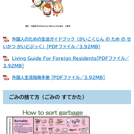
外国人のための生活ガイドブック（がいこくじん の ため の せ
いかつ がいどぶっく）[PDFファイル／3.92MB]
Living Guide For Foreign Residents[PDFファイル／
3.92MB]
外国人生活指南手册 [PDFファイル／3.92MB]
ごみの捨て方（ごみの すてかた）