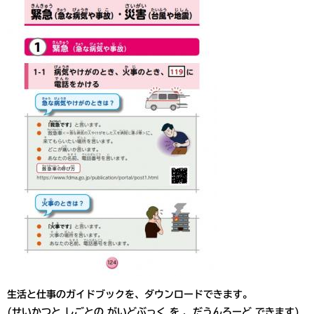
生活と仕事のガイドブックを、ダウンロードできます。
(せいかつと しごとの がいどぶっく を 、だうんろーど できます)