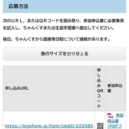
応募方法
次のＵＲＬ，またはＱＲコードを読み取り，参加申込書に必要事項
を記入し，ちゃんくすまたは生涯学習課へ提出してください。
後日，ちゃんくすから面接等日程について連絡があります。
表のサイズを切り替える
申
し
込
み
参加申込
申し込みURL
QR
書
コ
ー
ド
参加
申込書
https://logoform.jp/form/Uq6D/222585
[PDFフ