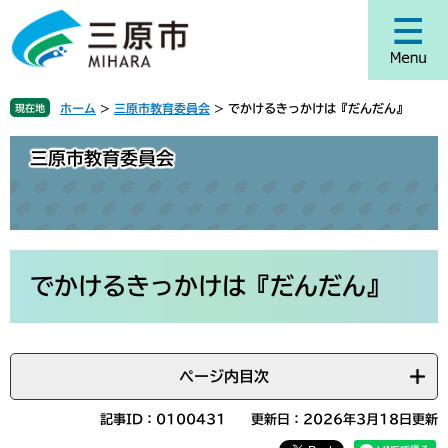
ペ
メ
ー
ニ
ジ
ュ
の
ー
先
を
ホーム
>
三原市教育委員会
>
でかけるきっかけは『だんだん』
現在地
頭
飛
で
ば
三原市教育委員会
す
し
。
て
本
文
へ
本
文
でかけるきっかけは『だんだん』
ページ内目次
記事ID：0100431
更新日：2026年3月18日更新