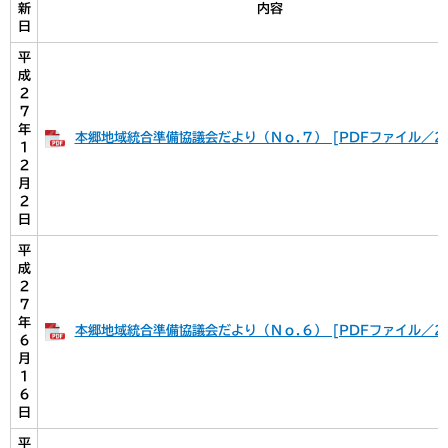
新
内容
日
平
成
２
７
年
本郷地域統合準備協議会だより（Ｎｏ.７） [PDFファイル／29
１
２
月
２
日
平
成
２
７
年
本郷地域統合準備協議会だより（Ｎｏ.６） [PDFファイル／24
６
月
１
６
日
平