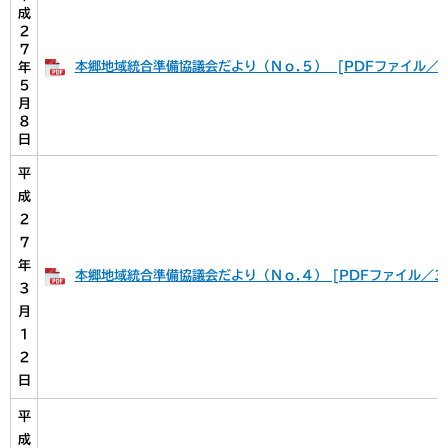
成
２
７
本郷地域統合準備協議会だより（Ｎｏ.５） [PDFファイル／1
年
５
月
８
日
平
成
２
７
年
本郷地域統合準備協議会だより（Ｎｏ.４） [PDFファイル／35
３
月
１
２
日
平
成