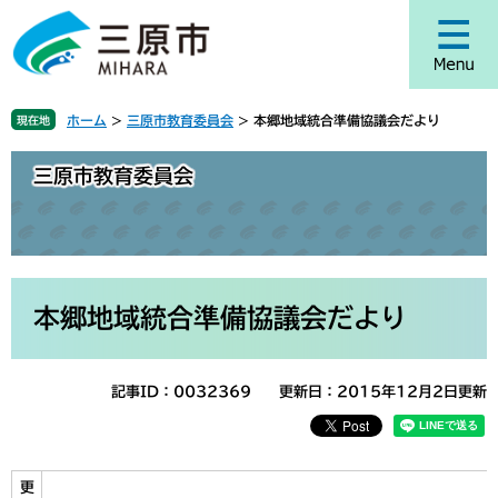
ペ
メ
ー
ニ
ジ
ュ
の
ー
先
を
ホーム
>
三原市教育委員会
>
本郷地域統合準備協議会だより
現在地
頭
飛
で
ば
三原市教育委員会
す
し
。
て
本
文
へ
本
文
本郷地域統合準備協議会だより
記事ID：0032369
更新日：2015年12月2日更新
更