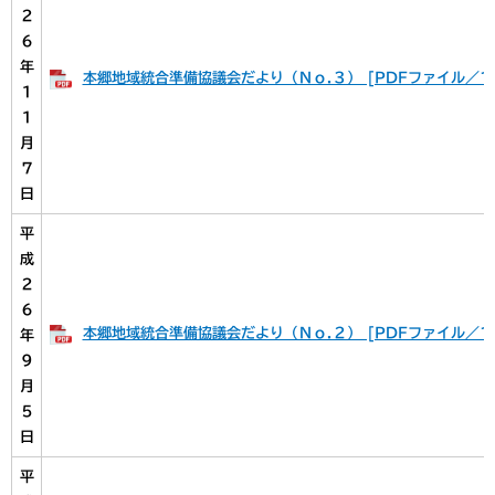
２
６
年
本郷地域統合準備協議会だより（Ｎｏ.３） [PDFファイル／17
１
１
月
７
日
平
成
２
６
本郷地域統合準備協議会だより（Ｎｏ.２） [PDFファイル／10
年
９
月
５
日
平