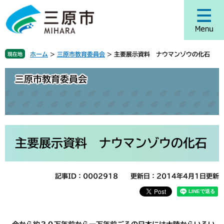
ペ
メ
ー
ニ
ジ
ュ
の
ー
先
を
ホーム
>
三原市教育委員会
>
主要展示資料 ナウマンゾウの化石
現在地
頭
飛
で
ば
三原市教育委員会
す
し
。
て
本
文
へ
本
文
主要展示資料 ナウマンゾウの化石
記事ID：0002918
更新日：2014年4月1日更新