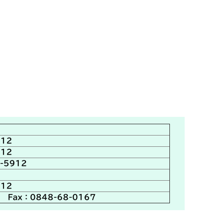
912
912
-5912
912
 Fax：0848-68-0167