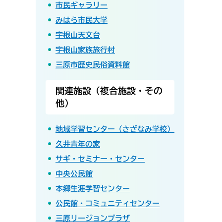
市民ギャラリー
みはら市民大学
宇根山天文台
宇根山家族旅行村
三原市歴史民俗資料館
関連施設（複合施設・その
他）
地域学習センター（さざなみ学校）
久井青年の家
サギ・セミナー・センター
中央公民館
本郷生涯学習センター
公民館・コミュニティセンター
三原リージョンプラザ