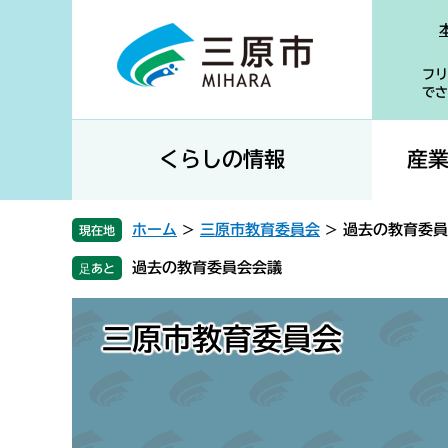
ペ
メ
ー
ニ
ジ
ュ
フリ
の
ー
でさ
先
を
頭
飛
で
ば
くらしの情報
産
す
し
。
て
本
ホーム
>
三原市教育委員会
>
過去の教育委員
現在地
文
過去の教育委員会会議
へ
三原市教育委員会