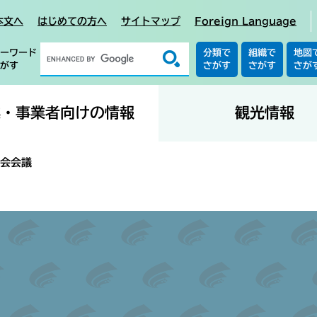
本文へ
はじめての方へ
サイトマップ
Foreign Language
ーワード
分類で
組織で
地図
がす
さがす
さがす
さが
業・事業者向けの情報
観光情報
会会議