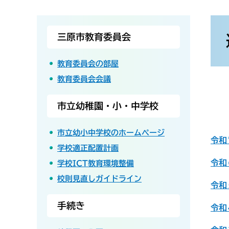
本
文
三原市教育委員会
教育委員会の部屋
教育委員会会議
市立幼稚園・小・中学校
市立幼小中学校のホームページ
令和
学校適正配置計画
令和
学校ICT教育環境整備
校則見直しガイドライン
令和
手続き
令和