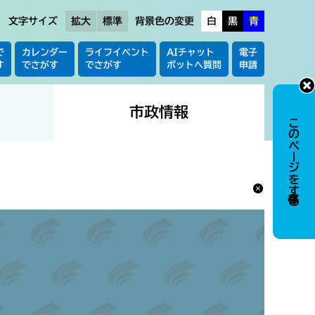
文字サイズ
拡大
標準
背景色の変更
白
黒
青
で
カレンダー
ライフイベント
AIチャット
電子
す
でさがす
でさがす
ボットへ質問
申請
市政情報
このページを保存する