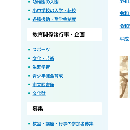
令和
幼稚園の入園
小中学校の入学・転校
令和
各種援助・奨学金制度
令和
教育関係諸行事・企画
平成
スポーツ
文化・芸術
生涯学習
青少年健全育成
市立図書館
文化財
募集
教室・講座・行事の参加者募集