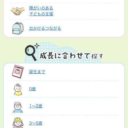
障がいのある
子どもの支援
出かけるつながる
誕生まで
0歳
1～2歳
3～5歳