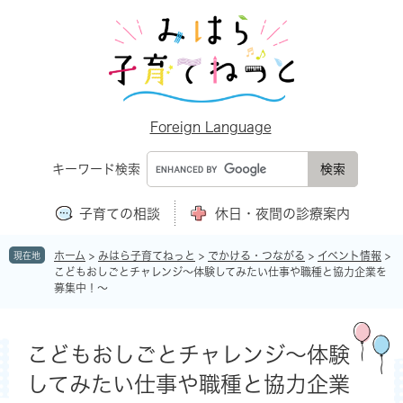
ペ
メ
ー
ニ
ジ
ュ
の
ー
先
を
頭
飛
で
ば
Foreign Language
す
し
。
て
キーワード検索
本
文
子育ての相談
休日・夜間の診療案内
へ
ホーム
>
みはら子育てねっと
>
でかける・つながる
>
イベント情報
>
現在地
こどもおしごとチャレンジ～体験してみたい仕事や職種と協力企業を
募集中！～
本
文
こどもおしごとチャレンジ～体験
してみたい仕事や職種と協力企業