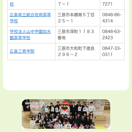
校
７－１
7271
広島県立総合技術高等
三原市本郷南５丁目
0848-86-
学校
２５－１
4314
学校法人山中学園如水
三原市深町１１８３
0848-63-
館高等学校
番地
2423
三原市大和町下徳良
0847-33-
広島三育学院
２９６－２
0311