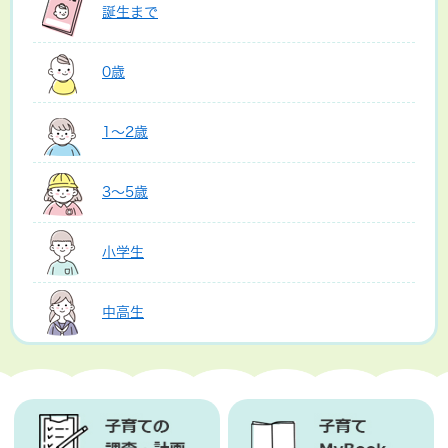
誕生まで
0歳
1～2歳
3～5歳
小学生
中高生