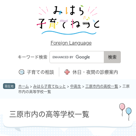
ペ
メ
ー
ニ
ジ
ュ
の
ー
先
を
頭
飛
で
ば
Foreign Language
す
し
。
て
キーワード検索
本
文
子育ての相談
休日・夜間の診療案内
へ
ホーム
>
みはら子育てねっと
>
中高生
>
三原市内の高校一覧
>
三原
現在地
市内の高等学校一覧
本
文
三原市内の高等学校一覧