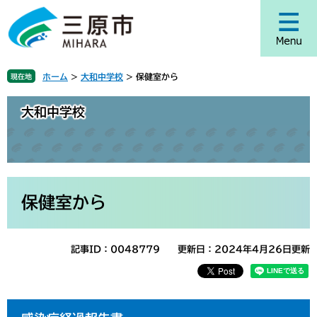
ペ
メ
ー
ニ
ジ
ュ
の
ー
先
を
ホーム
>
大和中学校
>
保健室から
現在地
頭
飛
で
ば
大和中学校
す
し
。
て
本
文
へ
本
文
保健室から
記事ID：0048779
更新日：2024年4月26日更新