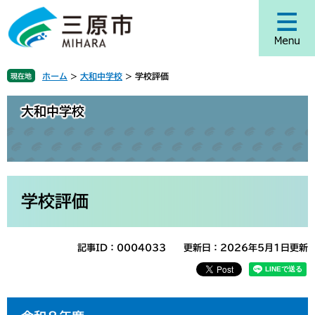
ペ
メ
ー
ニ
ジ
ュ
の
ー
先
を
ホーム
>
大和中学校
>
学校評価
現在地
頭
飛
で
ば
大和中学校
す
し
。
て
本
文
へ
本
文
学校評価
記事ID：0004033
更新日：2026年5月1日更新