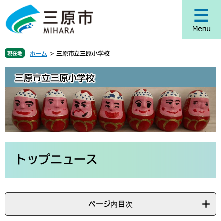
ペ
メ
ー
ニ
ジ
ュ
の
ー
先
を
ホーム
>
三原市立三原小学校
現在地
頭
飛
で
ば
三原市立三原小学校
す
し
。
て
本
文
へ
本
文
トップニュース
ページ内目次