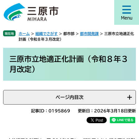
ペ
メ
ー
ニ
ジ
ュ
の
ー
先
を
ホーム
>
組織でさがす
>
都市部
>
都市開発課
>
三原市立地適正化
現在地
頭
飛
計画（令和８年３月改定）
で
ば
す
し
本
。
て
文
三原市立地適正化計画（令和８年３
本
月改定）
文
へ
ページ内目次
記事ID：0195869
更新日：2026年3月18日更新