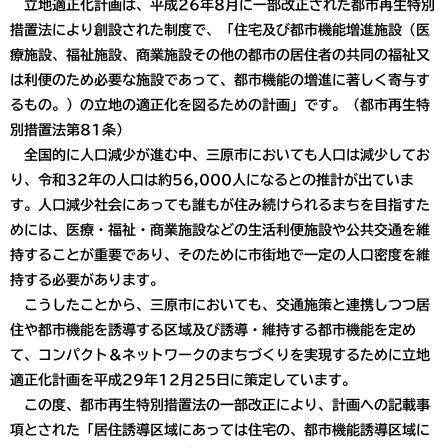
立地適正化計画は、平成26年8月に一部改正された都市再生特別
措置法により創設された制度で、「住宅及び都市機能増進施設（医
療施設、福祉施設、商業施設その他の都市の居住者の共同の福祉又
は利便のため必要な施設であって、都市機能の増進に著しく寄与す
るもの。）の立地の適正化を図るための計画」です。（都市再生特
別措置法第81条）
全国的に人口減少が進む中、三原市においても人口は減少してお
り、令和32年の人口は約56,000人になるとの推計が出ていま
す。人口減少社会にあっても誰もが住み続けられるまちを目指すた
めには、医療・福祉・商業施設などの生活利便施設や公共交通を維
持することが重要であり、そのために市街地で一定の人口密度を維
持する必要があります。
こうしたことから、三原市においても、交通施策と連携しつつ居
住や都市機能を誘導する区域及び誘導・維持する都市機能を定め
て、コンパクト＆ネットワークのまちづくりを実現するために立地
適正化計画を平成29年12月25日に策定しています。
この度、都市再生特別措置法の一部改正により、計画への記載事
項とされた「居住誘導区域にあっては住宅の、都市機能誘導区域に