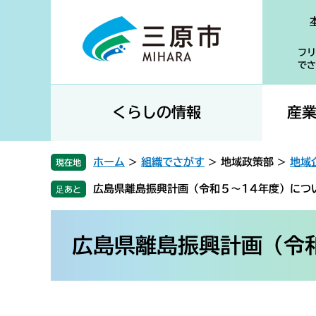
ペ
メ
ー
ニ
ジ
ュ
フリ
の
ー
でさ
先
を
頭
飛
で
ば
くらしの情報
産
す
し
。
て
本
ホーム
>
組織でさがす
>
地域政策部
>
地域
現在地
文
広島県離島振興計画（令和５～14年度）につ
へ
本
文
広島県離島振興計画（令