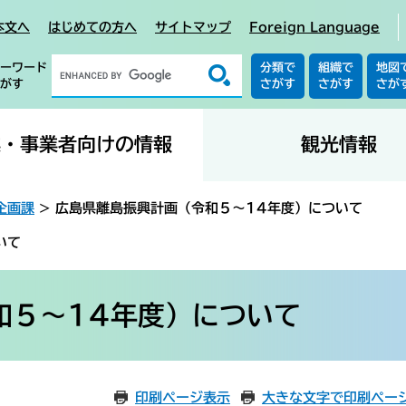
本文へ
はじめての方へ
サイトマップ
Foreign Language
ーワード
分類で
組織で
地図
がす
さがす
さがす
さが
業・事業者向けの情報
観光情報
企画課
>
広島県離島振興計画（令和５～14年度）について
いて
和５～14年度）について
印刷ページ表示
大きな文字で印刷ペー