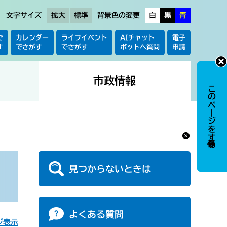
文字サイズ
拡大
標準
背景色の変更
白
黒
青
で
カレンダー
ライフイベント
AIチャット
電子
す
でさがす
でさがす
ボットへ質問
申請
市政情報
このページを保存する
見つからないときは
よくある質問
ジ表示