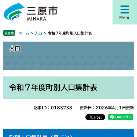
ペ
メ
ー
ニ
ジ
ュ
の
ー
先
を
ホーム
>
人口
>
令和７年度町別人口集計表
現在地
頭
飛
で
ば
人口
す
し
。
て
本
文
へ
本
文
令和７年度町別人口集計表
記事ID：0183738
更新日：2026年4月1日更新