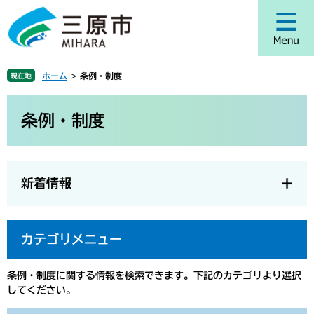
ペ
メ
ー
ニ
ジ
ュ
の
ー
先
を
ホーム
>
条例・制度
現在地
頭
飛
で
ば
本
す
し
文
条例・制度
。
て
本
文
へ
新着情報
カテゴリメニュー
条例・制度に関する情報を検索できます。下記のカテゴリより選択
してください。