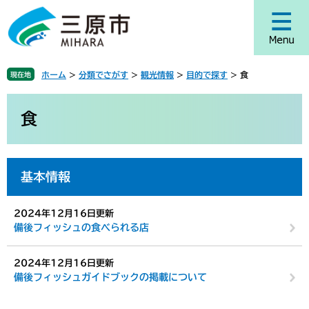
ペ
メ
ー
ニ
ジ
ュ
の
ー
先
を
ホーム
>
分類でさがす
>
観光情報
>
目的で探す
>
食
現在地
頭
飛
で
ば
本
す
し
文
食
。
て
本
文
へ
基本情報
2024年12月16日更新
備後フィッシュの食べられる店
2024年12月16日更新
備後フィッシュガイドブックの掲載について