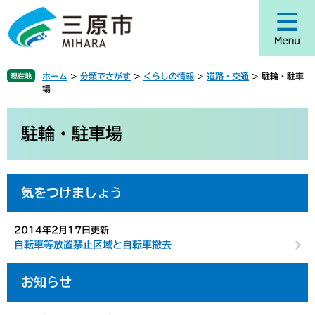
ペ
メ
ー
ニ
ジ
ュ
の
ー
先
を
ホーム
>
分類でさがす
>
くらしの情報
>
道路・交通
>
駐輪・駐車
現在地
頭
飛
場
で
ば
す
し
本
。
て
文
駐輪・駐車場
本
文
へ
気をつけましょう
2014年2月17日更新
自転車等放置禁止区域と自転車撤去
お知らせ