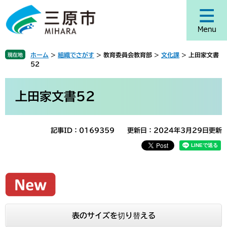
ペ
メ
ー
ニ
ジ
ュ
の
ー
先
を
ホーム
>
組織でさがす
>
教育委員会教育部
>
文化課
>
上田家文書
現在地
頭
飛
52
で
ば
す
し
本
。
て
文
上田家文書52
本
文
へ
記事ID：0169359
更新日：2024年3月29日更新
表のサイズを切り替える