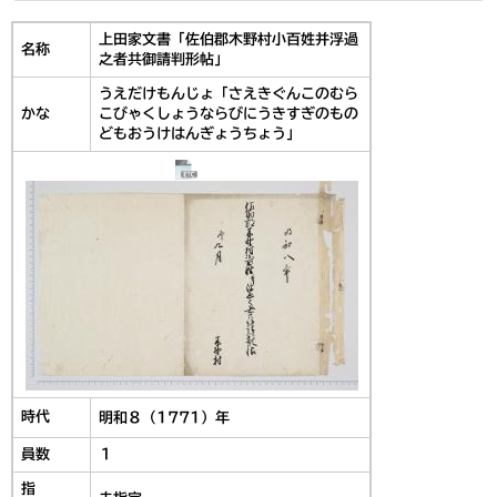
上田家文書「佐伯郡木野村小百姓并浮過
名称
之者共御請判形帖」
うえだけもんじょ「さえきぐんこのむら
かな
こびゃくしょうならびにうきすぎのもの
どもおうけはんぎょうちょう」
時代
明和８（1771）年
員数
１
指