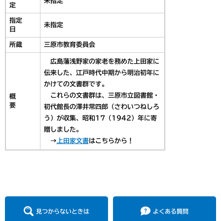
未指定
定
指定
未指定
日
所蔵
三原市教育委員会
広島藩浅野家の家老を務めた上田家に
伝来した、江戸時代中期から明治初年に
かけての文書群です。
これらの文書群は、三原市立図書館・
概
要
初代館長の澤井常四郎（さわいつねしろ
う）が収集、昭和17（1942）年に寄
贈しました。
→
上田家文書
はこちらから！
見つからないときは
よくある質問