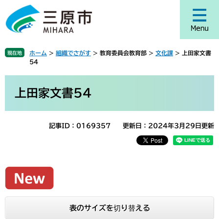
ペ
メ
ー
ニ
ジ
ュ
の
ー
先
を
ホーム
>
組織でさがす
>
教育委員会教育部
>
文化課
>
上田家文書
現在地
頭
飛
54
で
ば
す
し
本
。
て
文
上田家文書54
本
文
へ
記事ID：0169357
更新日：2024年3月29日更新
表のサイズを切り替える