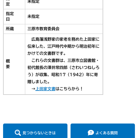
未指定
定
指定
未指定
日
所蔵
三原市教育委員会
広島藩浅野家の家老を務めた上田家に
伝来した、江戸時代中期から明治初年に
かけての文書群です。
これらの文書群は、三原市立図書館・
概
要
初代館長の澤井常四郎（さわいつねしろ
う）が収集、昭和17（1942）年に寄
贈しました。
→
上田家文書
はこちらから！
見つからないときは
よくある質問