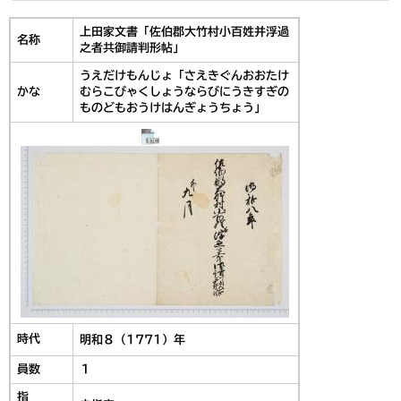
上田家文書「佐伯郡大竹村小百姓并浮過
名称
之者共御請判形帖」
うえだけもんじょ「さえきぐんおおたけ
かな
むらこびゃくしょうならびにうきすぎの
ものどもおうけはんぎょうちょう」
時代
明和８（1771）年
員数
１
指