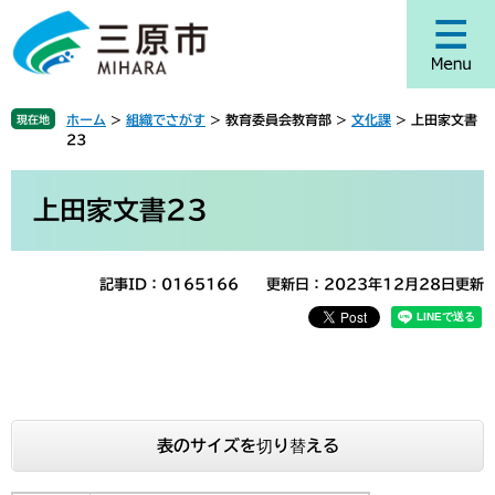
ペ
メ
ー
ニ
ジ
ュ
の
ー
先
を
ホーム
>
組織でさがす
>
教育委員会教育部
>
文化課
>
上田家文書
現在地
頭
飛
23
で
ば
す
し
本
。
て
文
上田家文書23
本
文
へ
記事ID：0165166
更新日：2023年12月28日更新
表のサイズを切り替える