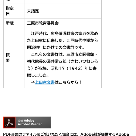
指定
未指定
日
所蔵
三原市教育委員会
江戸時代、広島藩浅野家の家老を務め
た上田家に伝来した、江戸時代中期から
明治初年にかけての文書群です。
これらの文書群は、三原市立図書館・
概
要
初代館長の澤井常四郎（さわいつねしろ
う）が収集、昭和17（1942）年に寄
贈しました。
→
上田家文書
はこちらから！
PDF形式のファイルをご覧いただく場合には、Adobe社が提供するAdobe