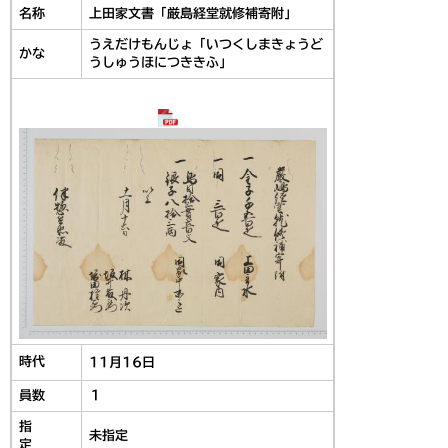
名称
上田家文書「厳島経堂就修補寄附」
うえだけもんじょ「いつくしまきょうど
かな
うしゅうほにつききふ」
時代
11月16日
員数
１
指
未指定
定