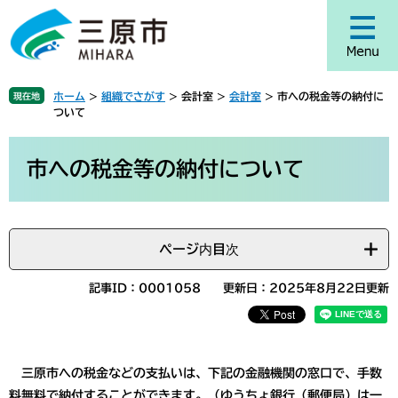
ペ
メ
ー
ニ
ジ
ュ
の
ー
先
を
ホーム
>
組織でさがす
>
会計室
>
会計室
>
市への税金等の納付に
現在地
頭
飛
ついて
で
ば
す
し
本
。
て
文
市への税金等の納付について
本
文
へ
ページ内目次
記事ID：0001058
更新日：2025年8月22日更新
三原市への税金などの支払いは、下記の金融機関の窓口で、手数
料無料で納付することができます。（ゆうちょ銀行（郵便局）は一