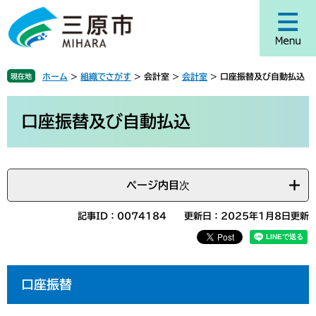
ペ
メ
ー
ニ
ジ
ュ
の
ー
先
を
ホーム
>
組織でさがす
>
会計室
>
会計室
>
口座振替及び自動払込
現在地
頭
飛
で
ば
本
す
し
文
口座振替及び自動払込
。
て
本
文
へ
ページ内目次
記事ID：0074184
更新日：2025年1月8日更新
口座振替