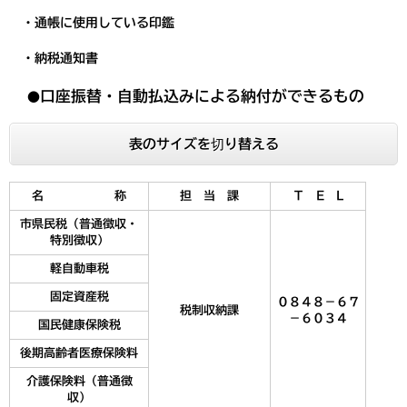
・通帳に使用している印鑑
・納税通知書
口座振替・自動払込みによる納付ができるもの
●
表のサイズを切り替える
名 称
担 当 課
Ｔ E L
市県民税（普通徴収・
特別徴収）
軽自動車税
固定資産税
０８４８－６７
税制収納課
－６０３４
国民健康保険税
後期高齢者医療保険料
介護保険料（普通徴
収）