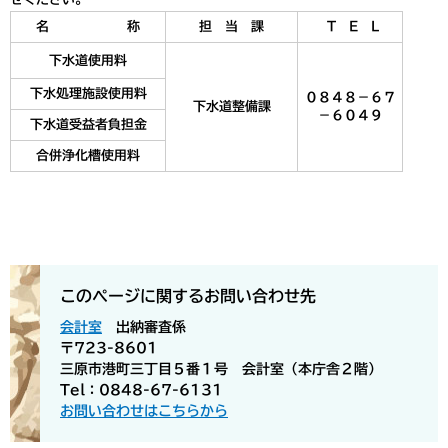
名 称
担 当 課
T E L
下水道使用料
下水処理施設使用料
０８４８－６７
下水道整備課
－６０４９
下水道受益者負担金
合併浄化槽使用料
このページに関するお問い合わせ先
会計室
出納審査係
〒723-8601
三原市港町三丁目５番１号 会計室（本庁舎２階）
Tel：0848-67-6131
お問い合わせはこちらから