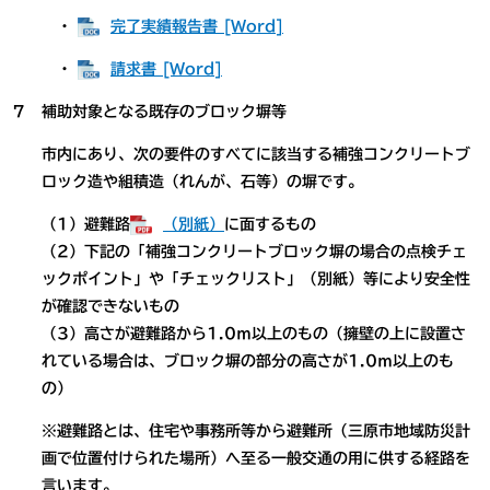
・
完了実績報告書 [Word]
・
請求書 [Word]
７ 補助対象となる既存のブロック塀等
市内にあり、次の要件のすべてに該当する補強コンクリートブ
ロック造や組積造（れんが、石等）の塀です。
（1）避難路
（別紙）
に面するもの
（2）下記の「補強コンクリートブロック塀の場合の点検チェ
ックポイント」や「チェックリスト」（別紙）等により安全性
が確認できないもの
（3）高さが避難路から1.0ｍ以上のもの（擁壁の上に設置さ
れている場合は、ブロック塀の部分の高さが1.0ｍ以上のも
の）
※避難路とは、住宅や事務所等から避難所（三原市地域防災計
画で位置付けられた場所）へ至る一般交通の用に供する経路を
言います。