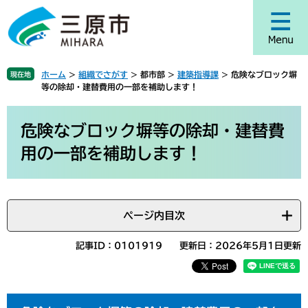
ペ
メ
ー
ニ
ジ
ュ
の
ー
先
を
ホーム
>
組織でさがす
>
都市部
>
建築指導課
>
危険なブロック塀
現在地
頭
飛
等の除却・建替費用の一部を補助します！
で
ば
す
し
本
。
て
文
危険なブロック塀等の除却・建替費
本
用の一部を補助します！
文
へ
ページ内目次
記事ID：0101919
更新日：2026年5月1日更新