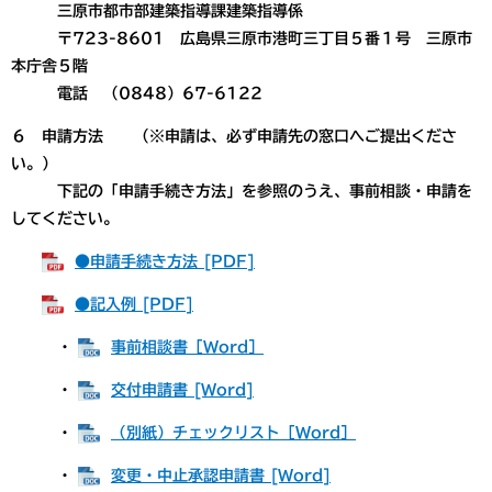
三原市都市部建築指導課建築指導係
〒723-8601 広島県三原市港町三丁目５番１号 三原市
本庁舎５階
電話 （0848）67-6122
６ 申請方法 （※申請は、必ず申請先の窓口へご提出くださ
い。）
下記の「申請手続き方法」を参照のうえ、事前相談・申請を
してください。
●申請手続き方法 [PDF]
●記入例 [PDF]
・
事前相談書［Word］
・
交付申請書 [Word]
・
（別紙）チェックリスト［Word］
・
変更・中止承認申請書 [Word]