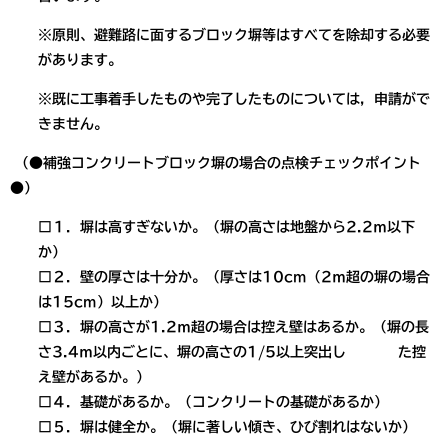
※原則、避難路に面するブロック塀等はすべてを除却する必要
があります。
※既に工事着手したものや完了したものについては，申請がで
きません。
（●補強コンクリートブロック塀の場合の点検チェックポイント
●）
□１．塀は高すぎないか。（塀の高さは地盤から2.2ｍ以下
か）
□２．壁の厚さは十分か。（厚さは10cm（2ｍ超の塀の場合
は15cm）以上か）
□３．塀の高さが1.2ｍ超の場合は控え壁はあるか。（塀の長
さ3.4ｍ以内ごとに、塀の高さの1/5以上突出し た控
え壁があるか。）
□４．基礎があるか。（コンクリートの基礎があるか）
□５．塀は健全か。（塀に著しい傾き、ひび割れはないか）