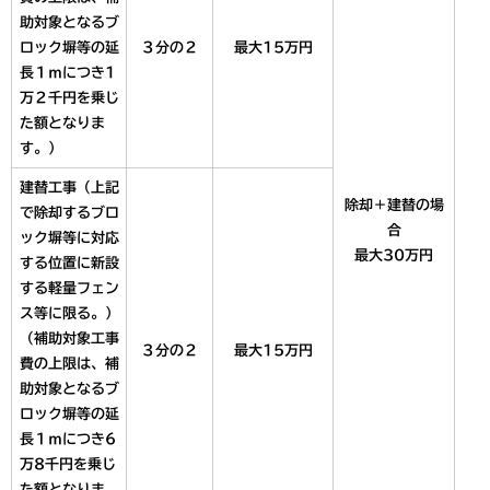
助対象となるブ
ロック塀等の延
３分の２
最大15万円
長１ｍにつき1
万２千円を乗じ
た額となりま
す。）
建替工事（上記
除却＋建替の場
で除却するブロ
合
ック塀等に対応
最大30万円
する位置に新設
する軽量フェン
ス等に限る。）
（補助対象工事
３分の２
最大15万円
費の上限は、補
助対象となるブ
ロック塀等の延
長１ｍにつき6
万8千円を乗じ
た額となりま