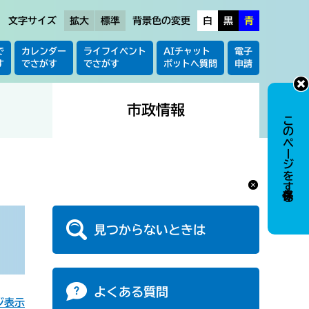
文字サイズ
拡大
標準
背景色の変更
白
黒
青
で
カレンダー
ライフイベント
AIチャット
電子
す
でさがす
でさがす
ボットへ質問
申請
市政情報
このページを保存する
見つからないときは
よくある質問
ジ表示