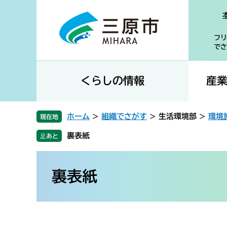
ペ
メ
ー
ニ
ジ
ュ
フリ
の
ー
でさ
先
を
頭
飛
で
ば
くらしの情報
産
す
し
。
て
本
ホーム
>
組織でさがす
>
生活環境部
>
環境
現在地
文
裏表紙
へ
本
文
裏表紙