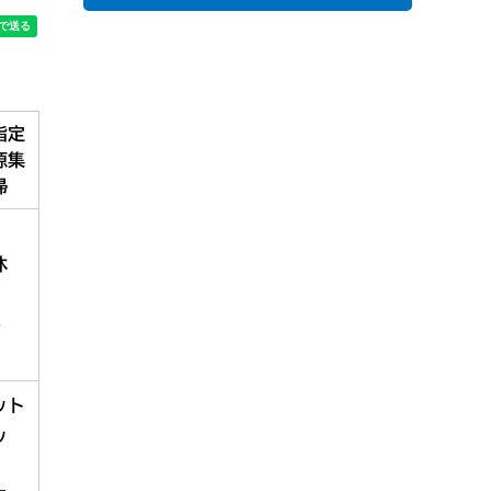
指定
源集
掃
休
～
ット
ッ