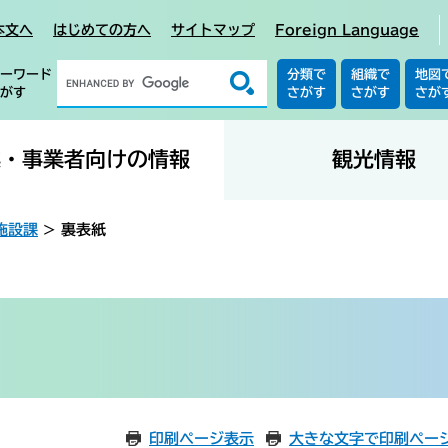
本文へ
はじめての方へ
サイトマップ
Foreign Language
ーワード
分類で
組織で
地図
がす
さがす
さがす
さが
業・事業者向けの情報
観光情報
施設課
>
裏表紙
印刷ページ表示
大きな文字で印刷ペー