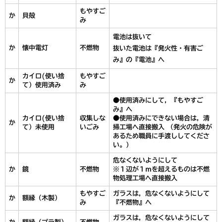
もやすご
か
貝殻
み
電池は抜いて
か
懐中電灯
不燃物
抜いた電池は『発火性・有害ご
み』の『電池』へ
カイロ(使い捨
もやすご
か
て）使用済み
み
●使用済みにして，『もやすご
み』へ
カイロ(使い捨
収集しな
●使用済みにできない場合は，清
か
て）未使用
いごみ
掃工場へ直接搬入 （発火の危険が
あるため職員に手渡ししてくださ
い。）
危なくないようにして
か
鏡
不燃物
※１辺が１ｍを超えるものは不燃
物処理工場へ直接搬入
もやすご
ガラスは，危なくないようにして
か
額縁（木製）
み
『不燃物』へ
ガラスは，危なくないようにして