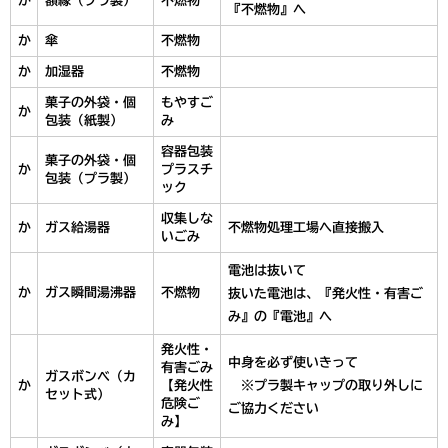
か
額縁（プラ製）
不燃物
『不燃物』へ
か
傘
不燃物
か
加湿器
不燃物
菓子の外袋・個
もやすご
か
包装（紙製）
み
容器包装
菓子の外袋・個
か
プラスチ
包装（プラ製）
ック
収集しな
か
ガス給湯器
不燃物処理工場へ直接搬入
いごみ
電池は抜いて
か
ガス瞬間湯沸器
不燃物
抜いた電池は、『発火性・有害ご
み』の『電池』へ
発火性・
中身を必ず使いきって
有害ごみ
ガスボンベ（カ
か
【発火性
※プラ製キャップの取り外しに
セット式）
危険ご
ご協力ください
み】