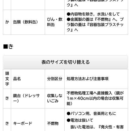
ク』へ
●内容物を除き，水洗いをして
びん・飲
●金属製の蓋は『不燃物』へ，プ
か
缶類（飲料缶）
料缶
ラ製の蓋は『容器包装プラスチッ
ク』へ
■き
表のサイズを切り替える
頭
文
品名
分別区分
処理方法および注意事項
字
不燃物処理工場へ直接搬入（鏡が
鏡台（ドレッサ
収集しな
き
1ｍ×40cm以内の場合は収集可
ー）
いごみ
能）
●パソコン用，音楽用ともに
●電池は抜いて
き
キーボード
不燃物
抜いた電池は、『発火性・有害