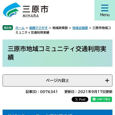
ペ
メ
ー
ニ
ジ
ュ
の
ー
先
を
ホーム
>
組織でさがす
>
地域政策部
>
地域企画課
>
三原市地域コ
現在地
頭
飛
ミュニティ交通利用実績
で
ば
す
し
本
。
て
文
三原市地域コミュニティ交通利用実
本
績
文
へ
ページ内目次
記事ID：0076341
更新日：2021年9月17日更新