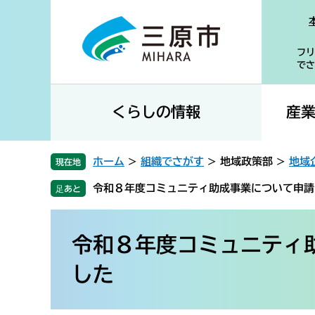
ペ
メ
ー
ニ
ジ
ュ
フリ
の
ー
でさ
先
を
頭
飛
で
ば
くらしの情報
産
す
し
。
て
本
ホーム
>
組織でさがす
>
地域政策部
>
地域
現在地
文
令和８年度コミュニティ助成事業について申請
へ
本
文
令和８年度コミュニティ
した