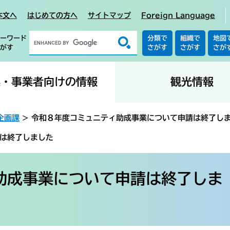
本文へ
はじめての方へ
サイトマップ
Foreign Language
ーワード
分類で
組織で
地図
がす
さがす
さがす
さが
業・事業者向けの情報
観光情報
企画課
>
令和８年度コミュニティ助成事業について申請は終了し
は終了しました
助成事業について申請は終了しま