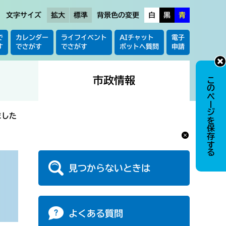
文字サイズ
拡大
標準
背景色の変更
白
黒
青
で
カレンダー
ライフイベント
AIチャット
電子
す
でさがす
でさがす
ボットへ質問
申請
市政情報
このページを保存する
ました
見つからないときは
よくある質問