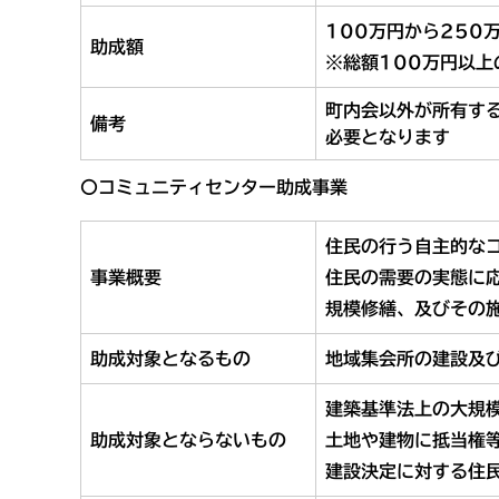
100万円から250
助成額
※総額100万円以上
町内会以外が所有す
備考
必要となります
〇コミュニティセンター助成事業
住民の行う自主的な
事業概要
住民の需要の実態に
規模修繕、及びその
助成対象となるもの
地域集会所の建設及
建築基準法上の大規
助成対象とならないもの
​土地や建物に抵当権
建設決定に対する住