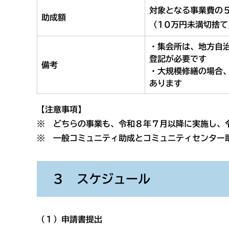
対象となる事業費の５
助成額
（10万円未満切捨て
・集会所は、地方自治
登記が必要
です
備考
・大規模修繕の場合
あります
【注意事項】
※ どちらの事業も、
令和８年７月以降に実施し、
※ 一般コミュニティ助成とコミュニティセンター
３ スケジュール
（１）申請書提出