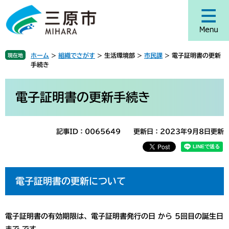
ペ
メ
ー
ニ
ジ
ュ
の
ー
先
を
ホーム
>
組織でさがす
>
生活環境部
>
市民課
>
電子証明書の更新
現在地
頭
飛
手続き
で
ば
す
し
本
。
て
文
電子証明書の更新手続き
本
文
へ
記事ID：0065649
更新日：2023年9月8日更新
電子証明書の更新について
電子証明書の有効期限は、電子証明書発行の日 から 5回目の誕生日