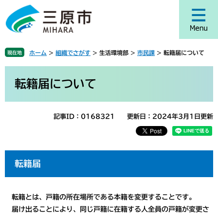
ペ
メ
ー
ニ
ジ
ュ
の
ー
先
を
ホーム
>
組織でさがす
>
生活環境部
>
市民課
>
転籍届について
現在地
頭
飛
で
ば
本
す
し
文
転籍届について
。
て
本
文
記事ID：0168321
更新日：2024年3月1日更新
へ
転籍届
転籍とは、戸籍の所在場所である本籍を変更することです。
届け出ることにより、同じ戸籍に在籍する人全員の戸籍が変更さ