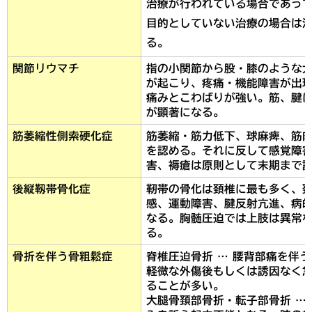
治療が行われている場合であっ
目的としていない治療の場合は
る。
関節リウマチ
指の小関節から股・膝のような
が起こり、疼痛・機能障害が出
痛みとこわばりが強い。筋、腱
が顕著になる。
筋萎縮性側索硬化症
筋萎縮・筋力低下、球麻痺、筋
を認める。それに反して感覚障
害、褥瘡は原則として末期まで
後縦靱帯骨化症
靭帯の骨化は頚椎に最も多く、
感、運動障害、腱反射亢進、病
なる。胸髄圧迫では上肢は異常
る。
骨折を伴う骨粗鬆症
脊椎圧迫骨折 … 腰背部痛を伴
軽微な外傷後もしくは誘因なく
ることが多い。
大腿骨頚部骨折・転子部骨折 …