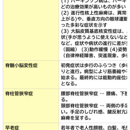
(1) パーキンソン病は、パー
どの治療効果が高いものが多い
(2) 進行性核上性麻痺は、異常
上がる)や、垂直方向の眼球運動
った多彩な症状を示す
(3) 大脳皮質基底核変性症は
状(手が思うように使えないなど
など、症状や病状の進行に差が見ら
（固縮） (3)動作緩慢 (4)姿勢
（自律神経障害、突進現象、歩
脊髄小脳変性症
初発症状は歩行のふらつき（歩
りと進行。病型により筋萎縮や
始まる。最終的には能動的座位
となる。
脊柱管狭窄症
腰部脊柱管狭窄症 … 腰痛、下
る。
頚部脊柱管狭窄症 … 両側の手
い。手足のしびれ感、腱反射亢
麻痺を呈する。
早老症
若年者で老人性顔貌、白髪、毛