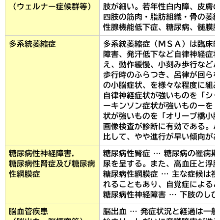
（ウェルナー症候群等）
肢が細い。若年性白内障、皮膚
四肢の筋肉・脂肪組織・骨の萎
性腺機能低下症、糖尿病、髄膜
多系統萎縮症
多系統萎縮症（ＭＳＡ）は臨床的
障害、発汗低下など自律神経症状
え、動作緩慢、小刻み歩行などパ
歩行時のふらつき、呂律が回ら
の小脳症状、を様々な程度に組
自律神経症状が強いものを「シ
ーキンソン症状が強いものーを
状が強いものを「オリーブ橋小
画像検査が診断に有効である。
比して、やや進行が早い傾向が
糖尿病性神経障害，
糖尿病性腎症 … 糖尿病の罹病
糖尿病性腎症及び糖尿病
尿を呈する。また、高血圧と浮
性網膜症
糖尿病性網膜症 … 主な症候は
れることもあり、自覚症による
糖尿病性神経障害 … 下肢のし
脳血管疾患
脳出血 … 発症状況と経過は一