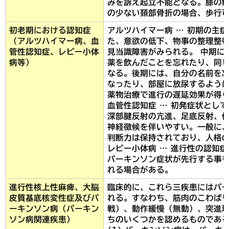
みを訴え起立不能となる。膝の
の少ない頚部骨折の場合、歩行
初老期における認知症
アルツハイマー病 … 初期の主
（アルツハイマー病、血
た、意欲の低下、物事の整理整
管性認知症、レビー小体
見当識障害がみられる。 中期に
病等）
薬を飲んだことを忘れたり、同
なる。後期には、自分の名前を
なったり、部屋に放尿するよう
薬物治療で進行の遅延効果が得
血管性認知症 … 初発症状とし
深部腱反射の亢進、足底反射、
神経徴候を伴いやすい。一般に
判断力は保持されており、人格
レビー小体病 … 進行性の認知
パーキンソン症状が先行する事
れる場合がある。
進行性核上性麻痺、大脳
臨床的に、これら三疾患にはパ
皮質基底核変性症及びパ
れる。すなわち、筋肉のこわばり
ーキンソン病（パーキン
戦）、動作緩慢（無動）、突進
ソン病関連疾患）
ちのいくつかを認めるものであ