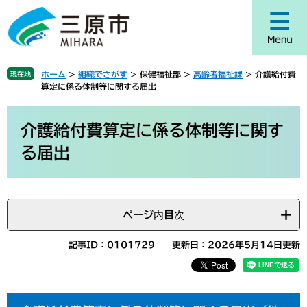
ペ
メ
ー
ニ
ジ
ュ
の
ー
先
を
ホーム
>
組織でさがす
>
保健福祉部
>
高齢者福祉課
>
介護給付費
現在地
頭
飛
算定に係る体制等に関する届出
で
ば
す
し
本
。
て
文
介護給付費算定に係る体制等に関す
本
る届出
文
へ
ページ内目次
記事ID：0101729
更新日：2026年5月14日更新