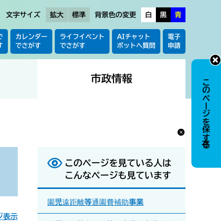
文字サイズ
拡大
標準
背景色の変更
白
黒
青
で
カレンダー
ライフイベント
AIチャット
電子
す
でさがす
でさがす
ボットへ質問
申請
市政情報
このページを保存する
このページを見ている人は
こんなページも見ています
園児遠距離等通園費補助事業
ジ表示