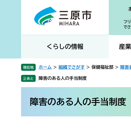
ペ
メ
ー
ニ
ジ
ュ
フリ
の
ー
でさ
先
を
頭
飛
で
ば
くらしの情報
産
す
し
。
て
本
ホーム
>
組織でさがす
>
保健福祉部
>
障害
現在地
文
障害のある人の手当制度
へ
本
文
障害のある人の手当制度