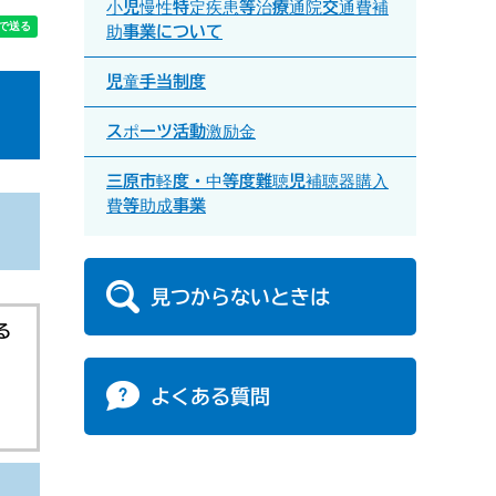
小児慢性特定疾患等治療通院交通費補
助事業について
児童手当制度
スポーツ活動激励金
三原市軽度・中等度難聴児補聴器購入
費等助成事業
見つからないときは
る
よくある質問