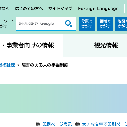
本文へ
はじめての方へ
サイトマップ
Foreign Language
ーワード
分類で
組織で
地図
がす
さがす
さがす
さが
業・事業者向けの情報
観光情報
者福祉課
>
障害のある人の手当制度
印刷ページ表示
大きな文字で印刷ペー