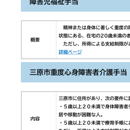
障害児福祉手当
精神または身体に著しく重度の障
状態にある、在宅の20歳未満の
概要
ただし、所得による支給制限が
詳細ページ
三原市重度心身障害者介護手当
三原市に住所があり、次の要件に
・５歳以上２０未満で身体障害者
居や移動が困難な人。
内容
・５歳以上２０未満で療育手帳に