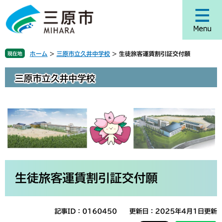
ペ
メ
ー
ニ
ジ
ュ
の
ー
先
を
ホーム
>
三原市立久井中学校
>
生徒旅客運賃割引証交付願
現在地
頭
飛
で
ば
三原市立久井中学校
す
し
。
て
本
文
へ
本
文
生徒旅客運賃割引証交付願
記事ID：0160450
更新日：2025年4月1日更新