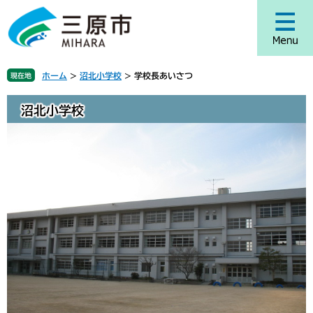
ペ
メ
ー
ニ
ジ
ュ
の
ー
先
を
ホーム
>
沼北小学校
>
学校長あいさつ
現在地
頭
飛
で
ば
沼北小学校
す
し
。
て
本
文
へ