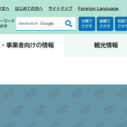
本文へ
はじめての方へ
サイトマップ
Foreign Language
ーワード
分類で
組織で
地図
がす
さがす
さがす
さが
業・事業者向けの情報
観光情報