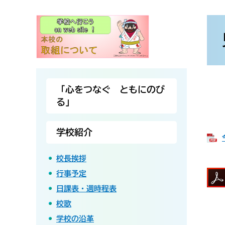
本
文
「心をつなぐ ともにのび
る」
学校紹介
校長挨拶
行事予定
日課表・週時程表
校歌
学校の沿革