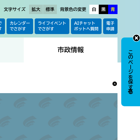
文字サイズ
拡大
標準
背景色の変更
白
黒
青
で
カレンダー
ライフイベント
AIチャット
電子
す
でさがす
でさがす
ボットへ質問
申請
市政情報
このページを保存する