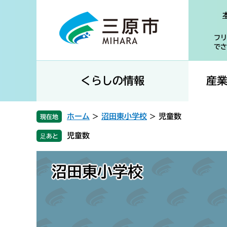
ペ
メ
ー
ニ
ジ
ュ
フリ
の
ー
でさ
先
を
頭
飛
で
ば
くらしの情報
産
す
し
。
て
本
ホーム
>
沼田東小学校
>
児童数
現在地
文
児童数
へ
沼田東小学校