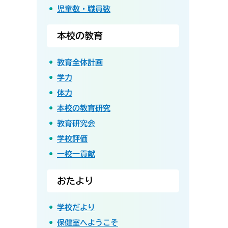
児童数・職員数
本校の教育
教育全体計画
学力
体力
本校の教育研究
教育研究会
学校評価
一校一貢献
おたより
学校だより
保健室へようこそ