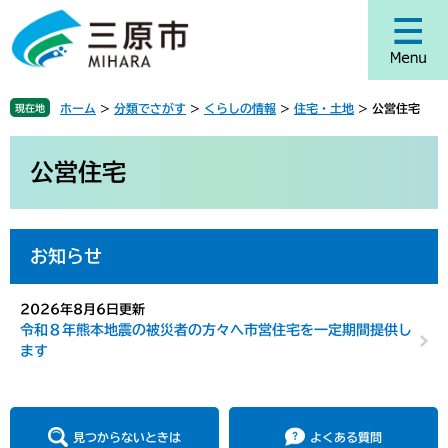
ペ
メ
ー
ニ
ジ
ュ
の
ー
先
を
ホーム
>
分類でさがす
>
くらしの情報
>
住宅・土地
>
公営住宅
現在地
頭
飛
で
ば
本
す
し
文
公営住宅
。
て
本
文
へ
お知らせ
2026年8月6日更新
令和８年熊本地震の被災者の方々へ市営住宅を一定期間提供し
ます
見つからないときは
よくある質問