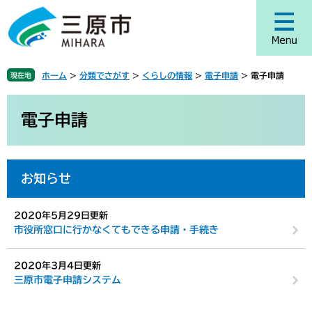
ペ
メ
ー
ニ
ジ
ュ
の
ー
先
を
ホーム
>
分類でさがす
>
くらしの情報
>
電子申請
>
電子申請
現在地
頭
飛
で
ば
本
す
し
文
電子申請
。
て
本
文
へ
お知らせ
2020年5月29日更新
市役所窓口に行かなくてもできる申請・手続き
2020年3月4日更新
三原市電子申請システム