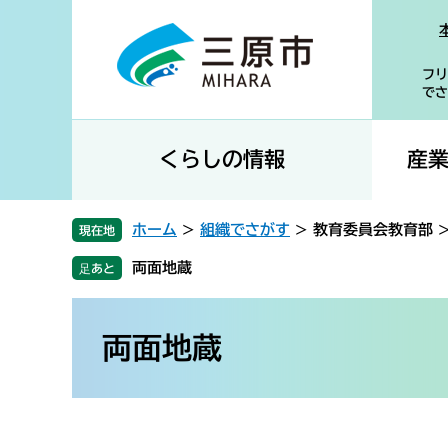
ペ
メ
ー
ニ
ジ
ュ
フリ
の
ー
でさ
先
を
頭
飛
で
ば
くらしの情報
産
す
し
。
て
本
ホーム
>
組織でさがす
>
教育委員会教育部
現在地
文
両面地蔵
へ
本
文
両面地蔵