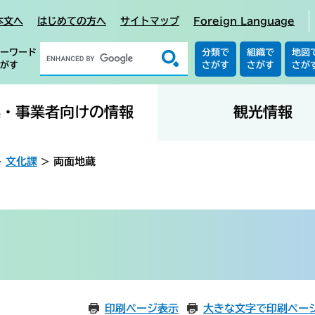
本文へ
はじめての方へ
サイトマップ
Foreign Language
ーワード
分類で
組織で
地図
がす
さがす
さがす
さが
業・事業者向けの情報
観光情報
>
文化課
>
両面地蔵
印刷ページ表示
大きな文字で印刷ペー