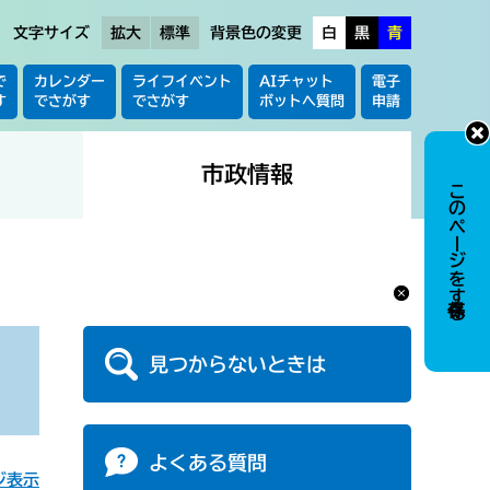
文字サイズ
拡大
標準
背景色の変更
白
黒
青
で
カレンダー
ライフイベント
AIチャット
電子
す
でさがす
でさがす
ボットへ質問
申請
市政情報
このページを保存する
見つからないときは
よくある質問
ジ表示