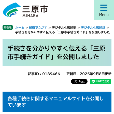
ペ
メ
ー
ニ
ジ
ュ
の
ー
先
を
ホーム
>
組織でさがす
>
デジタル化戦略監
>
デジタル化戦略課
>
現在地
頭
飛
手続きを分かりやすく伝える「三原市手続きガイド」を公開しました
で
ば
す
し
本
。
て
文
手続きを分かりやすく伝える「三原
本
市手続きガイド」を公開しました
文
へ
記事ID：0189466
更新日：2025年9月8日更新
各種手続きに関するマニュアルサイトを公開し
ています