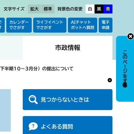
文字サイズ
拡大
標準
背景色の変更
白
黒
青
で
カレンダー
ライフイベント
AIチャット
電子
す
でさがす
でさがす
ボットへ質問
申請
市政情報
このページを保存する
下半期10～3月分）の提出について
見つからないときは
よくある質問