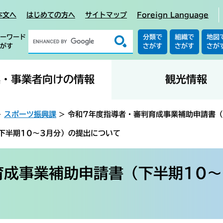
本文へ
はじめての方へ
サイトマップ
Foreign Language
ーワード
分類で
組織で
地図
がす
さがす
さがす
さが
業・事業者向けの情報
観光情報
>
スポーツ振興課
>
令和7年度指導者・審判育成事業補助申請書（
下半期10～3月分）の提出について
育成事業補助申請書（下半期10～