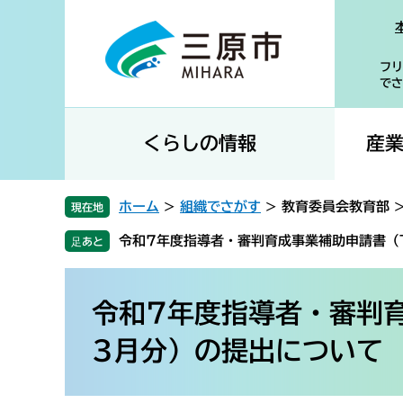
ペ
メ
ー
ニ
ジ
ュ
フリ
の
ー
でさ
先
を
頭
飛
で
ば
くらしの情報
産
す
し
。
て
本
ホーム
>
組織でさがす
>
教育委員会教育部
現在地
文
令和7年度指導者・審判育成事業補助申請書（
へ
本
文
令和7年度指導者・審判
3月分）の提出について