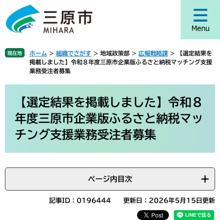
ペ
メ
ー
ニ
ジ
ュ
の
ー
先
を
ホーム
>
組織でさがす
>
地域政策部
>
広報戦略課
>
【選定結果を
現在地
頭
飛
掲載しました】令和８年度三原市企業版ふるさと納税マッチング支援
で
ば
業務受注者募集
す
し
。
て
本
本
文
【選定結果を掲載しました】令和８
文
年度三原市企業版ふるさと納税マッ
へ
チング支援業務受注者募集
ページ内目次
記事ID：0196444
更新日：2026年5月15日更新