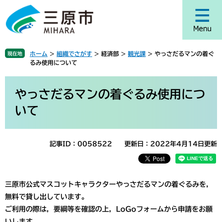
ペ
メ
ー
ニ
ジ
ュ
の
ー
先
を
ホーム
>
組織でさがす
>
経済部
>
観光課
>
やっさだるマンの着ぐ
現在地
頭
飛
るみ使用について
で
ば
す
し
本
。
て
文
やっさだるマンの着ぐるみ使用につ
本
いて
文
へ
記事ID：0058522
更新日：2022年4月14日更新
三原市公式マスコットキャラクターやっさだるマンの着ぐるみを，
無料で貸し出しています。
ご利用の際は，要綱等を確認の上，LoGoフォームから申請をお願
いします。