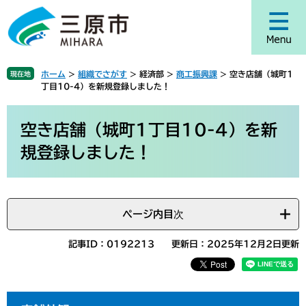
ペ
メ
ー
ニ
ジ
ュ
の
ー
先
を
ホーム
>
組織でさがす
>
経済部
>
商工振興課
>
空き店舗（城町1
現在地
頭
飛
丁目10-4）を新規登録しました！
で
ば
す
し
本
。
て
文
空き店舗（城町1丁目10-4）を新
本
規登録しました！
文
へ
ページ内目次
記事ID：0192213
更新日：2025年12月2日更新