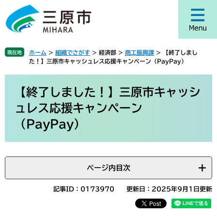
ペ
メ
ー
ニ
ジ
ュ
の
ー
先
を
ホーム
>
組織でさがす
>
経済部
>
商工振興課
>
【終了しまし
現在地
頭
飛
た！】三原市キャッシュレス応援キャンペーン（PayPay）
で
ば
す
し
本
。
て
文
【終了しました！】三原市キャッシ
本
ュレス応援キャンペーン
文
へ
（PayPay）
ページ内目次
記事ID：0173970
更新日：2025年9月1日更新