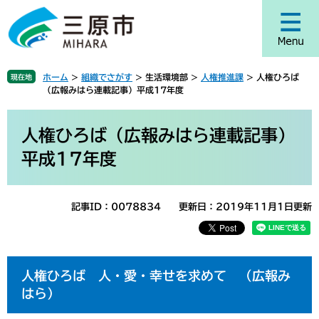
ペ
メ
ー
ニ
ジ
ュ
の
ー
先
を
ホーム
>
組織でさがす
>
生活環境部
>
人権推進課
>
人権ひろば
現在地
頭
飛
（広報みはら連載記事）平成17年度
で
ば
す
し
本
。
て
文
人権ひろば（広報みはら連載記事）
本
平成17年度
文
へ
記事ID：0078834
更新日：2019年11月1日更新
人権ひろば 人・愛・幸せを求めて （広報み
はら）